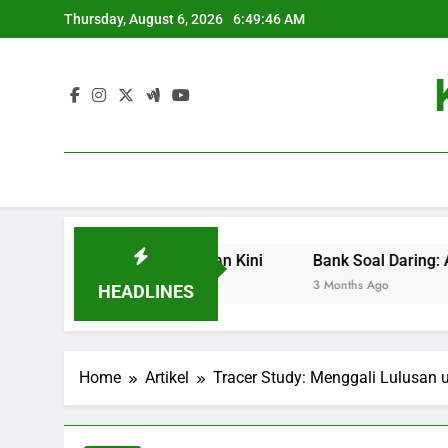
Skip
Thursday, August 6, 2026
6:49:47 AM
to
content
ci Sukses di Zaman Kini
Bank Soal Daring: Alternatif Ter
3 Months Ago
HEADLINES
Home
Artikel
Tracer Study: Menggali Lulusan