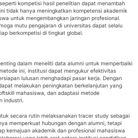
 seperti kompetisi hasil penelitian dapat menambah
f ini tidak hanya meningkatkan kompetensi akademik
iswa untuk mengembangkan jaringan profesional.
emoga mutu pengajaran di universitas dapat selalu
p berkompetisi di tingkat global.
enting dalam meneliti data alumni untuk memperbaiki
metode ini, institusi dapat mengukur efektivitas
persiapan lulusan menghadapi pasar kerja. Dengan
i dapat melakukan peningkatan berkelanjutan yang
ftskill mahasiswa, dan adaptasi metode
 industri.
tuk secara rutin melaksanakan tracer study sebagai
hanya memperkuat hubungan dengan alumni, tetapi
dap kemajuan akademik dan profesional mahasiswa
laborasi yang lebih erat antara institusi pendidikan