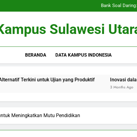
Pengajaran Vokasi serta Serti
Bank Soal Daring: 
Inovasi dalam Per
Utilisasi E-Library untu
Pengajaran Vokasi serta Serti
Kampus Sulawesi Utar
Bank Soal Daring: 
Inovasi dalam Per
Utilisasi E-Library untu
BERANDA
DATA KAMPUS INDONESIA
kini untuk Ujian yang Produktif
Inovasi dalam Pertanian
3 Months Ago
 untuk Meningkatkan Mutu Pendidikan