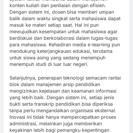
konten kuliah dan penilaian dengan efisien.
Dengan sistem ini, dosen bisa memberi umpan
balik dalam waktu singkat serta mahasiswa dapat
masuk ke materi setiap saat. Hal ini pun
mewujudkan kesempatan untuk mahasiswa agar
berdiskusi dan berkolaborasi dalam tugas-tugas
para mahasiswa. Kehadiran media e-learning pun
mendukung keterjangkauan edukasi, terutama
untuk siswa asing yang sedang menempuh
menempuh studi di luar luar negeri.
Selanjutnya, penerapan teknologi semacam rantai
blok dalam manajemen arsip pendidikan
mengizinkan kejelasan dan keamanan informasi
yang lebih baik. Dengan sistem ini, setiap jenis
bukti serta transkrip pendidikan bisa diperiksa
tanpa perlu mengandalkan organisasi eksternal.
Inovasi ini tidak hanya mempercepatkan proses
administrasi, melainkan juga memberikan
keyakinan lebih bagi pemangku kepentingan