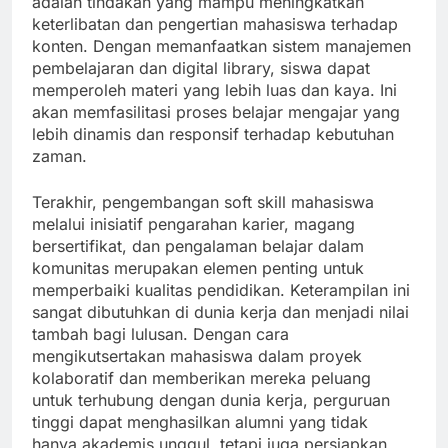
adalah tindakan yang mampu meningkatkan
keterlibatan dan pengertian mahasiswa terhadap
konten. Dengan memanfaatkan sistem manajemen
pembelajaran dan digital library, siswa dapat
memperoleh materi yang lebih luas dan kaya. Ini
akan memfasilitasi proses belajar mengajar yang
lebih dinamis dan responsif terhadap kebutuhan
zaman.
Terakhir, pengembangan soft skill mahasiswa
melalui inisiatif pengarahan karier, magang
bersertifikat, dan pengalaman belajar dalam
komunitas merupakan elemen penting untuk
memperbaiki kualitas pendidikan. Keterampilan ini
sangat dibutuhkan di dunia kerja dan menjadi nilai
tambah bagi lulusan. Dengan cara
mengikutsertakan mahasiswa dalam proyek
kolaboratif dan memberikan mereka peluang
untuk terhubung dengan dunia kerja, perguruan
tinggi dapat menghasilkan alumni yang tidak
hanya akademis unggul, tetapi juga persiapkan