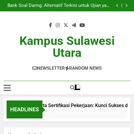
Pengajaran Vokasi serta Sertifikasi Pekerjaan: Kunci
Skip
Sukses di Zaman Kini
Bank Soal Daring: Alternatif Terkini untuk Ujian yang
to
Produktif
Inovasi dalam Pertanian: Agroekoteknologi untuk
Masa Depan
Utilisasi E-Library untuk Mengakses Sumber Belajar
content
Dengan Fleksibel
Pengajaran Vokasi serta Sertifikasi Pekerjaan: Kunci
Sukses di Zaman Kini
Bank Soal Daring: Alternatif Terkini untuk Ujian yang
Produktif
Inovasi dalam Pertanian: Agroekoteknologi untuk
Kampus Sulawesi
Masa Depan
Utilisasi E-Library untuk Mengakses Sumber Belajar
Dengan Fleksibel
Utara
NEWSLETTER
RANDOM NEWS
jaran Vokasi serta Sertifikasi Pekerjaan: Kunci Sukses di Zam
HEADLINES
hs Ago