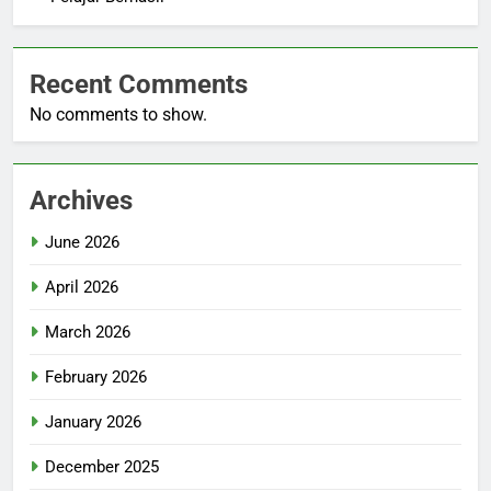
Recent Comments
No comments to show.
Archives
June 2026
April 2026
March 2026
February 2026
January 2026
December 2025