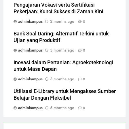
Pengajaran Vokasi serta Sertifikasi
Pekerjaan: Kunci Sukses di Zaman Kini
adminkampus
2 months ago
0
Bank Soal Daring: Alternatif Terkini untuk
Ujian yang Produktif
adminkampus
3 months ago
0
Inovasi dalam Pertanian: Agroekoteknologi
untuk Masa Depan
adminkampus
3 months ago
0
Utilisasi E-Library untuk Mengakses Sumber
Belajar Dengan Fleksibel
adminkampus
5 months ago
0