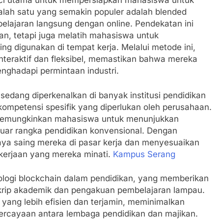
ci utama untuk mempersiapkan mahasiswa untuk
alah satu yang semakin populer adalah blended
lajaran langsung dengan online. Pendekatan ini
an, tetapi juga melatih mahasiswa untuk
ng digunakan di tempat kerja. Melalui metode ini,
nteraktif dan fleksibel, memastikan bahwa mereka
enghadapi permintaan industri.
 sedang diperkenalkan di banyak institusi pendidikan
mpetensi spesifik yang diperlukan oleh perusahaan.
i memungkinkan mahasiswa untuk menunjukkan
luar rangka pendidikan konvensional. Dengan
ya saing mereka di pasar kerja dan menyesuaikan
ekerjaan yang mereka minati.
Kampus Serang
logi blockchain dalam pendidikan, yang memberikan
nskrip akademik dan pengakuan pembelajaran lampau.
 yang lebih efisien dan terjamin, meminimalkan
rcayaan antara lembaga pendidikan dan majikan.