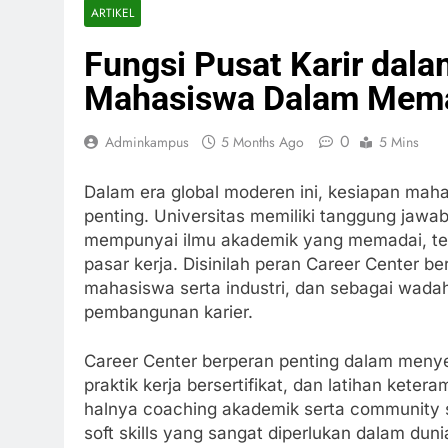
ARTIKEL
Fungsi Pusat Karir dal
Mahasiswa Dalam Memas
0
Adminkampus
5 Months Ago
5 Mins
Dalam era global moderen ini, kesiapan mah
penting. Universitas memiliki tanggung jaw
mempunyai ilmu akademik yang memadai, teta
pasar kerja. Disinilah peran Career Center 
mahasiswa serta industri, dan sebagai wada
pembangunan karier.
Career Center berperan penting dalam meny
praktik kerja bersertifikat, dan latihan keter
halnya coaching akademik serta community 
soft skills yang sangat diperlukan dalam dun