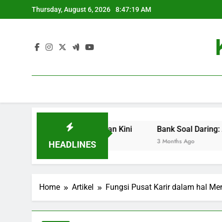
Skip
Thursday, August 6, 2026
8:47:20 AM
to
content
nci Sukses di Zaman Kini
Bank Soal Daring: Alternatif Ter
3 Months Ago
HEADLINES
Home
Artikel
Fungsi Pusat Karir dalam hal 