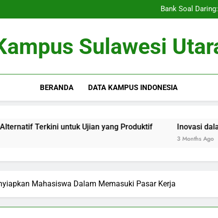
Pengajaran Vokasi serta Serti
Bank Soal Daring: 
Inovasi dalam Per
Utilisasi E-Library untu
Pengajaran Vokasi serta Serti
Kampus Sulawesi Utar
Bank Soal Daring: 
Inovasi dalam Per
Utilisasi E-Library untu
BERANDA
DATA KAMPUS INDONESIA
kini untuk Ujian yang Produktif
Inovasi dalam Pertanian
3 Months Ago
Menyiapkan Mahasiswa Dalam Memasuki Pasar Kerja