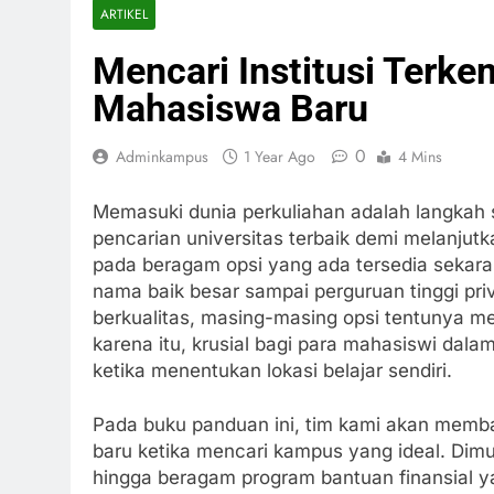
ARTIKEL
Mencari Institusi Terk
Mahasiswa Baru
0
Adminkampus
1 Year Ago
4 Mins
Memasuki dunia perkuliahan adalah langkah 
pencarian universitas terbaik demi melanjut
pada beragam opsi yang ada tersedia sekaran
nama baik besar sampai perguruan tinggi pr
berkualitas, masing-masing opsi tentunya me
karena itu, krusial bagi para mahasiswi dal
ketika menentukan lokasi belajar sendiri.
Pada buku panduan ini, tim kami akan memb
baru ketika mencari kampus yang ideal. Dim
hingga beragam program bantuan finansial ya