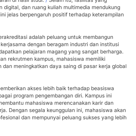
ran di hasil studi.
/
Selain itu, fasilitas yang
n digital, dan ruang kuliah multimedia mendukung
 ini jelas berpengaruh positif terhadap keterampilan
i terakreditasi adalah peluang untuk membangun
i kerjasama dengan beragam industri dan institusi
dapatkan pelajaran magang yang sangat berharga.
dan rekrutmen kampus, mahasiswa memiliki
an meningkatkan daya saing di pasar kerja global
 memberikan akses lebih baik terhadap beasiswa
erbagai program pengembangan diri. Kampus ini
, membantu mahasiswa merencanakan karir dan
ja. Dengan segala keunggulan ini, mahasiswa akan
rofesional dan mempunyai peluang sukses yang lebih