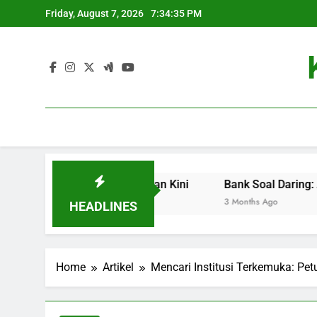
Skip
Friday, August 7, 2026
7:34:36 PM
to
content
Kunci Sukses di Zaman Kini
Bank Soal Daring: Alternatif T
3 Months Ago
HEADLINES
Home
Artikel
Mencari Institusi Terkemuka: Pe