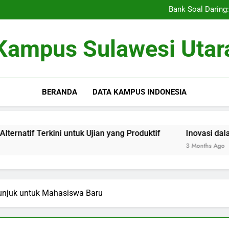
Pengajaran Vokasi serta Serti
Bank Soal Daring: 
Inovasi dalam Per
Utilisasi E-Library untu
Pengajaran Vokasi serta Serti
Kampus Sulawesi Utar
Bank Soal Daring: 
Inovasi dalam Per
Utilisasi E-Library untu
BERANDA
DATA KAMPUS INDONESIA
erkini untuk Ujian yang Produktif
Inovasi dalam Pertani
3 Months Ago
tunjuk untuk Mahasiswa Baru