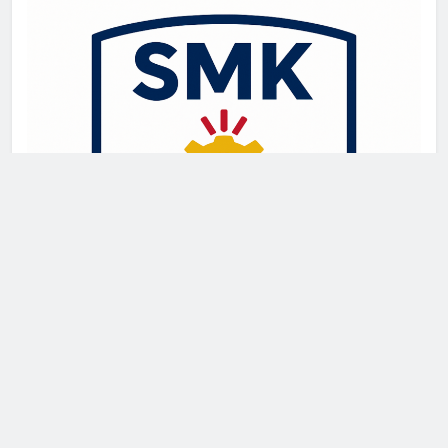
Newsmatic - News WordPress Theme 2026. Powered By
.
BlazeThemes