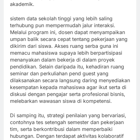
akademik.
sistem data sekolah tinggi yang lebih saling
terhubung pun mempermudah jalur interaksi.
Melalui program ini, dosen dapat menyampaikan
umpan balik secara cepat tentang pekerjaan yang
dikirim dari siswa. Akses ruang serba guna ini
memacu mahasiswa supaya lebih berpartisipasi
menanyakan dalam bekerja di dalam proyek
pendidikan. Selain daripada itu, kehadiran ruang
seminar dan perkuliahan pend guest yang
dilaksanakan secara langsung daring menyediakan
kesempatan kepada mahasiswa agar ikut serta di
diskusi dengan pengajar serta profesional bisnis,
melebarkan wawasan siswa di kompetensi.
Di samping itu, strategi penilaian yang bervariasi,
contohnya tes setengah semester dan pekerjaan
tim, serta berkontribusi dalam memperbaiki
hubungan. Dengan terdapat aktivitas kolaboratif