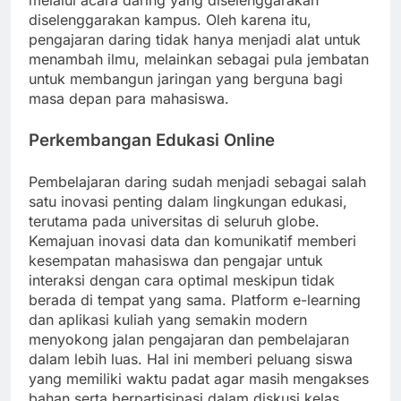
melalui acara daring yang diselenggarakan
diselenggarakan kampus. Oleh karena itu,
pengajaran daring tidak hanya menjadi alat untuk
menambah ilmu, melainkan sebagai pula jembatan
untuk membangun jaringan yang berguna bagi
masa depan para mahasiswa.
Perkembangan Edukasi Online
Pembelajaran daring sudah menjadi sebagai salah
satu inovasi penting dalam lingkungan edukasi,
terutama pada universitas di seluruh globe.
Kemajuan inovasi data dan komunikatif memberi
kesempatan mahasiswa dan pengajar untuk
interaksi dengan cara optimal meskipun tidak
berada di tempat yang sama. Platform e-learning
dan aplikasi kuliah yang semakin modern
menyokong jalan pengajaran dan pembelajaran
dalam lebih luas. Hal ini memberi peluang siswa
yang memiliki waktu padat agar masih mengakses
bahan serta berpartisipasi dalam diskusi kelas.