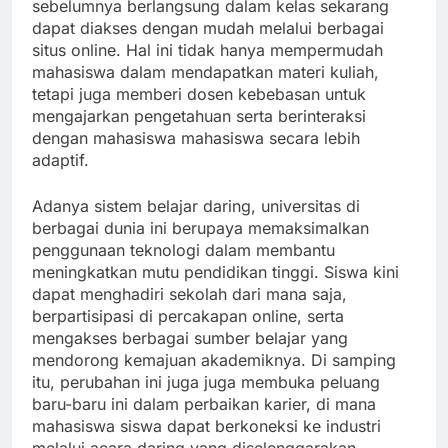
sebelumnya berlangsung dalam kelas sekarang
dapat diakses dengan mudah melalui berbagai
situs online. Hal ini tidak hanya mempermudah
mahasiswa dalam mendapatkan materi kuliah,
tetapi juga memberi dosen kebebasan untuk
mengajarkan pengetahuan serta berinteraksi
dengan mahasiswa mahasiswa secara lebih
adaptif.
Adanya sistem belajar daring, universitas di
berbagai dunia ini berupaya memaksimalkan
penggunaan teknologi dalam membantu
meningkatkan mutu pendidikan tinggi. Siswa kini
dapat menghadiri sekolah dari mana saja,
berpartisipasi di percakapan online, serta
mengakses berbagai sumber belajar yang
mendorong kemajuan akademiknya. Di samping
itu, perubahan ini juga juga membuka peluang
baru-baru ini dalam perbaikan karier, di mana
mahasiswa siswa dapat berkoneksi ke industri