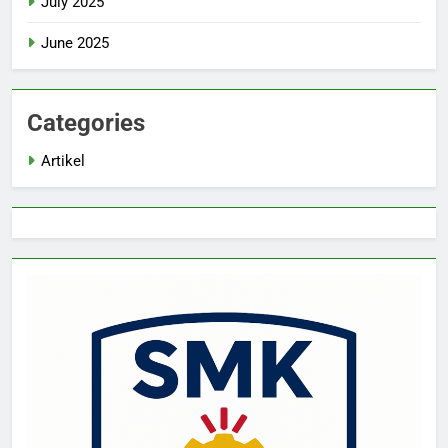
July 2025
June 2025
Categories
Artikel